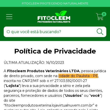
FITOCLEEM PROTEGENDO NATURALMENTE
0
Política de Privacidade
ÚLTIMA ATUALIZAÇÃO: 16/10/2023
A
Fitocleem Produtos Veterinários LTDA
, pessoa jurídica
de direito privado, com sede na
cidade do Paulista - PE
,
inscrita no CNPJ/MF sob o nº 27.103.592/0001-27
("
Lojista
") leva a sua privacidade a sério e zela pela
segurança e proteção de dados de todos os seus clientes,
parceiros, fornecedores e usuários (“
Usuários
” ou “
você
”)
do site
“fitocleemprodutosveterina.lojavirtualnuvem.com.br” e