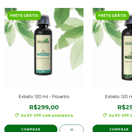
FRETE GRÁTIS
FRETE GRÁTIS
Extrato 120 ml - Fitoartro
Extrato 120 m
R$299,00
R$29
ou 5% OFF
com assinatura
ou 5% OFF
COMPRAR
COMPRAR