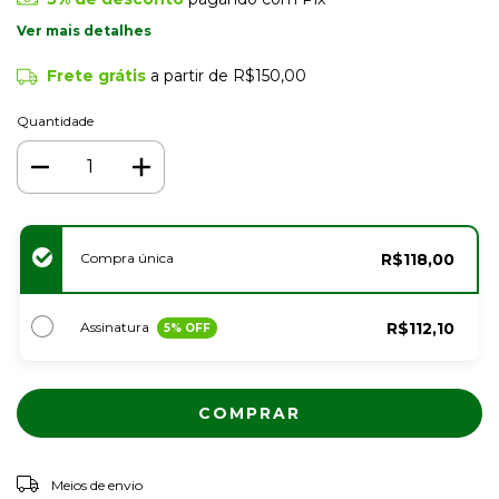
Ver mais detalhes
Frete grátis
a partir de
R$150,00
Quantidade
Compra única
R$118,00
Assinatura
R$112,10
5
% OFF
ALTERAR CEP
Entregas para o CEP:
Meios de envio