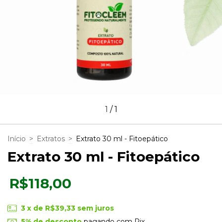
1
/
1
Início
>
Extratos
>
Extrato 30 ml - Fitoepático
Extrato 30 ml - Fitoepático
R$118,00
3
x de
R$39,33
sem juros
5% de desconto
pagando com Pix