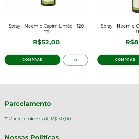
Spray - Neem e Capim Limão - 120
Spray - Neem e C
ml
m
R$52,00
R$8
Parcelamento
** Parcela mínima de R$ 30,00
Nossas Politicas