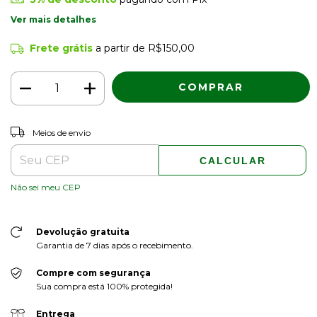
Ver mais detalhes
Frete grátis
a partir de
R$150,00
ALTERAR CEP
Entregas para o CEP:
Meios de envio
CALCULAR
Não sei meu CEP
Devolução gratuita
Garantia de 7 dias após o recebimento.
Compre com segurança
Sua compra está 100% protegida!
Entrega