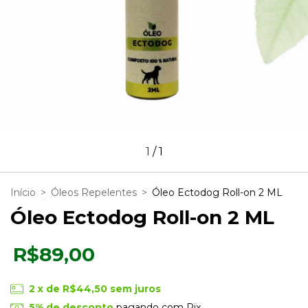
1
/
1
Início
>
Óleos Repelentes
>
Óleo Ectodog Roll-on 2 ML
Óleo Ectodog Roll-on 2 ML
R$89,00
2
x de
R$44,50
sem juros
5% de desconto
pagando com Pix