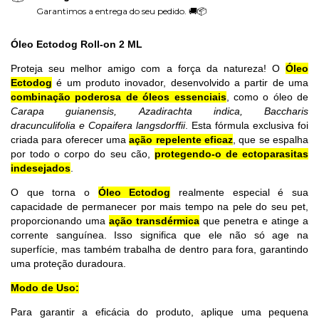
Garantimos a entrega do seu pedido. 🚚📦
Óleo Ectodog Roll-on 2 ML
Proteja seu melhor amigo com a força da natureza! O
Óleo
Ectodog
é um produto inovador, desenvolvido a partir de uma
combinação poderosa de óleos essenciais
, como o óleo de
Carapa guianensis, Azadirachta indica, Baccharis
dracunculifolia e Copaifera langsdorffii
. Esta fórmula exclusiva foi
criada para oferecer uma
ação repelente eficaz
, que se espalha
por todo o corpo do seu cão,
protegendo-o de ectoparasitas
indesejados
.
O que torna o
Óleo Ectodog
realmente especial é sua
capacidade de permanecer por mais tempo na pele do seu pet,
proporcionando uma
ação transdérmica
que penetra e atinge a
corrente sanguínea. Isso significa que ele não só age na
superfície, mas também trabalha de dentro para fora, garantindo
uma proteção duradoura.
Modo de Uso:
Para garantir a eficácia do produto, aplique uma pequena