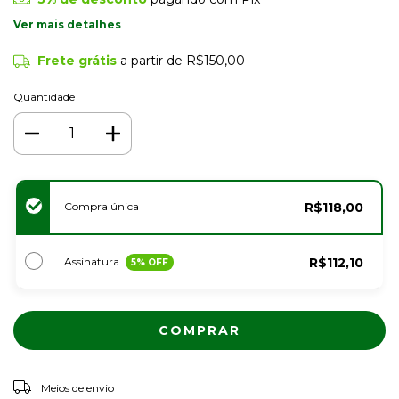
Ver mais detalhes
Frete grátis
a partir de
R$150,00
Quantidade
Compra única
R$118,00
Assinatura
R$112,10
5
% OFF
ALTERAR CEP
Entregas para o CEP:
Meios de envio