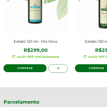
Extrato 120 ml - Fito-Onco
Extrato 120 m
R$299,00
R$29
ou 5% OFF
com assinatura
ou 5% OFF
COMPRAR
COMPRAR
Parcelamento