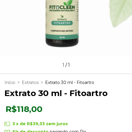
1
/
1
Início
>
Extratos
>
Extrato 30 ml - Fitoartro
Extrato 30 ml - Fitoartro
R$118,00
3
x de
R$39,33
sem juros
5% de desconto
pagando com Pix