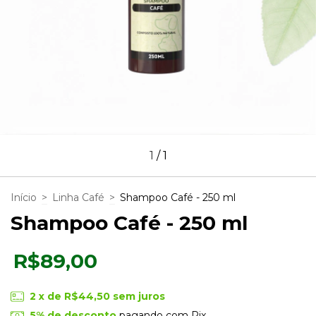
1
/
1
Início
>
Linha Café
>
Shampoo Café - 250 ml
Shampoo Café - 250 ml
R$89,00
2
x de
R$44,50
sem juros
5% de desconto
pagando com Pix