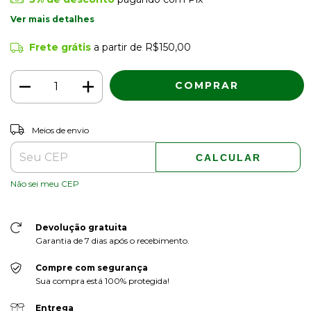
Ver mais detalhes
Frete grátis
a partir de
R$150,00
ALTERAR CEP
Entregas para o CEP:
Meios de envio
CALCULAR
Não sei meu CEP
Devolução gratuita
Garantia de 7 dias após o recebimento.
Compre com segurança
Sua compra está 100% protegida!
Entrega