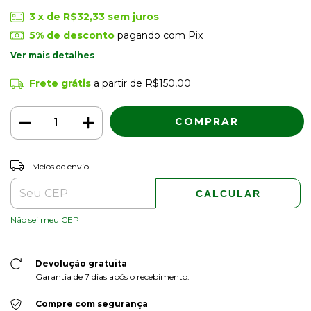
3
x de
R$32,33
sem juros
5% de desconto
pagando com Pix
Ver mais detalhes
Frete grátis
a partir de
R$150,00
ALTERAR CEP
Entregas para o CEP:
Meios de envio
CALCULAR
Não sei meu CEP
Devolução gratuita
Garantia de 7 dias após o recebimento.
Compre com segurança